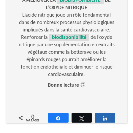
AMÉLIORER LA
BIODISPONIBILITÉ
DE
L’OXYDE NITRIQUE
L’acide nitrique joue un rôle fondamental
dans de nombreux processus physiologiques
impliqués dans la santé cardiovasculaire.
Renforcer la
biodisponibilité
de l’oxyde
nitrique par une supplémentation en extraits
végétaux comme la betterave ou les
épinards rouges pourrait améliorer la
fonction endothéliale et diminuer le risque
cardiovasculaire.
Bonne lecture
👏
0
Partagez
Tweetez
Partagez
PARTAGES