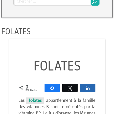
Chercher
pour
:
FOLATES
FOLATES
0
Partagez
Tweetez
Partagez
PARTAGES
Les
folates
appartiennent à la famille
des vitamines B sont représentés par la
vitamine B9. Le jus d’orange, les légumes