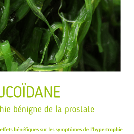
UCOÏDANE
hie bénigne de la prostate
 effets bénéfiques sur les symptômes de l’hypertrophie