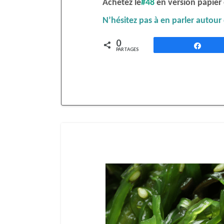
Achetez le
#48
en version papier
N’hésitez pas à en parler autour
0
Part
PARTAGES