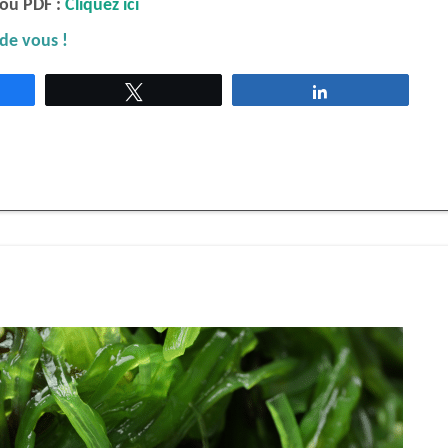
 ou PDF :
Cliquez ici
 de vous !
agez
Tweetez
Partagez