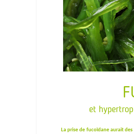
F
et hypertrop
La prise de fucoïdane aurait des