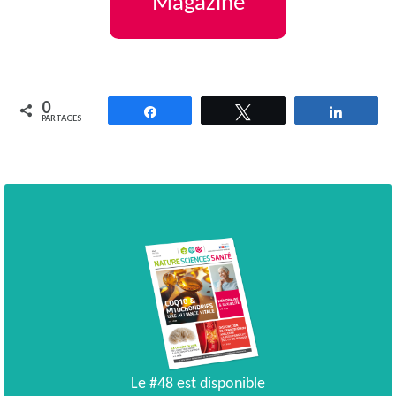
Magazine
0
Partagez
Tweetez
Partag
PARTAGES
Le #48 est disponible