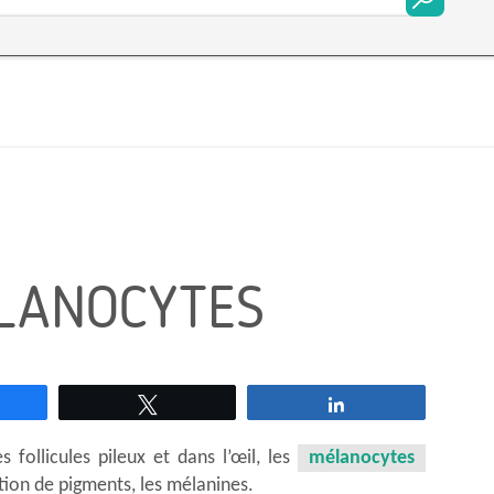
LANOCYTES
rtagez
Tweetez
Partagez
s follicules pileux et dans l’œil, les
mélanocytes
tion de pigments, les mélanines.