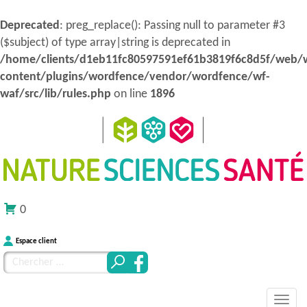
Deprecated
: preg_replace(): Passing null to parameter #3
($subject) of type array|string is deprecated in
/home/clients/d1eb11fc80597591ef61b3819f6c8d5f/web/
content/plugins/wordfence/vendor/wordfence/wf-
waf/src/lib/rules.php
on line
1896
0
Espace client
Chercher
pour
MENU
Atteindre
:
Nature Sciences Santé