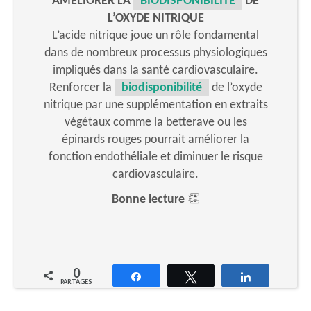
AMÉLIORER LA
BIODISPONIBILITÉ
DE
L’OXYDE NITRIQUE
L’acide nitrique joue un rôle fondamental
dans de nombreux processus physiologiques
impliqués dans la santé cardiovasculaire.
Renforcer la
biodisponibilité
de l’oxyde
nitrique par une supplémentation en extraits
végétaux comme la betterave ou les
épinards rouges pourrait améliorer la
fonction endothéliale et diminuer le risque
cardiovasculaire.
Bonne lecture
👏
0
Partagez
Tweetez
Partagez
PARTAGES