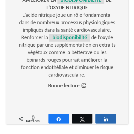
AMÉLIORER LA
BIODISPONIBILITÉ
DE
L’OXYDE NITRIQUE
L’acide nitrique joue un rôle fondamental
dans de nombreux processus physiologiques
impliqués dans la santé cardiovasculaire.
Renforcer la
biodisponibilité
de l’oxyde
nitrique par une supplémentation en extraits
végétaux comme la betterave ou les
épinards rouges pourrait améliorer la
fonction endothéliale et diminuer le risque
cardiovasculaire.
Bonne lecture
👏
0
Partagez
Tweetez
Partagez
PARTAGES