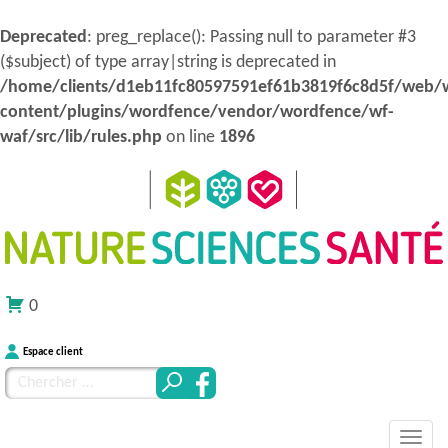
Deprecated
: preg_replace(): Passing null to parameter #3
($subject) of type array|string is deprecated in
/home/clients/d1eb11fc80597591ef61b3819f6c8d5f/web/
content/plugins/wordfence/vendor/wordfence/wf-
waf/src/lib/rules.php
on line
1896
0
Espace client
Chercher
pour
MENU
Atteindre
:
Nature Sciences Santé