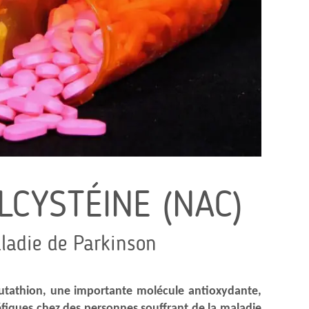
LCYSTÉINE (NAC)
ladie de Parkinson
utathion, une importante molécule antioxydante,
éfiques chez des personnes souffrant de la maladie