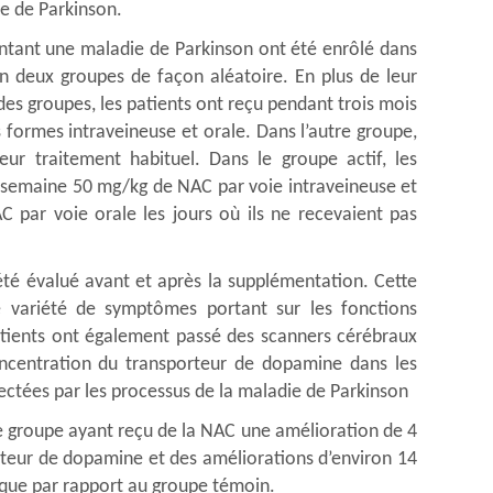
e de Parkinson.
ntant une maladie de Parkinson ont été enrôlé dans
 en deux groupes de façon aléatoire. En plus de leur
 des groupes, les patients ont reçu pendant trois mois
ormes intraveineuse et orale. Dans l’autre groupe,
eur traitement habituel. Dans le groupe actif, les
r semaine 50 mg/kg de NAC par voie intraveineuse et
 par voie orale les jours où ils ne recevaient pas
 été évalué avant et après la supplémentation. Cette
ne variété de symptômes portant sur les fonctions
atients ont également passé des scanners cérébraux
ncentration du transporteur de dopamine dans les
fectées par les processus de la maladie de Parkinson
le groupe ayant reçu de la NAC une amélioration de 4
orteur de dopamine et des améliorations d’environ 14
ique par rapport au groupe témoin.