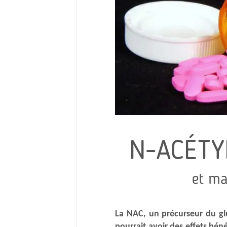
N-ACÉTY
et ma
La NAC, un précurseur du gl
pourrait avoir des effets bén