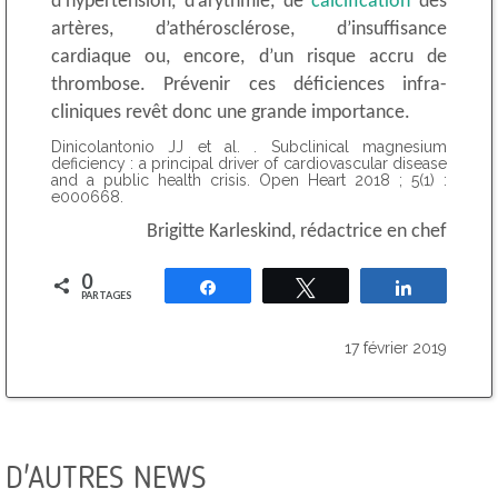
d’hypertension, d’arythmie, de
calcification
des
artères, d’athérosclérose, d’insuffisance
cardiaque ou, encore, d’un risque accru de
thrombose. Prévenir ces déficiences infra-
cliniques revêt donc une grande importance.
Dinicolantonio JJ et al. . Subclinical magnesium
deficiency : a principal driver of cardiovascular disease
and a public health crisis. Open Heart 2018 ; 5(1) :
e000668.
Brigitte Karleskind, rédactrice en chef
0
Partagez
Tweetez
Partagez
PARTAGES
17 février 2019
D'AUTRES NEWS