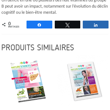
Un déficit en une ou plusieurs des huit vitamines du groupe
B peut avoir un impact, notamment sur l’évolution du déclin
cognitif ou le bien-être mental.
0
Partagez
Tweetez
Parta
PARTAGES
PRODUITS SIMILAIRES