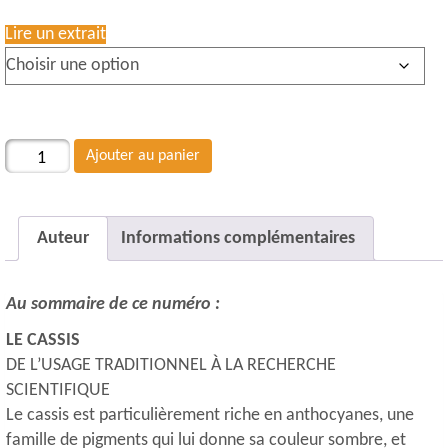
Lire un extrait
quantité
Ajouter au panier
de
#36
Achat
Auteur
Informations complémentaires
au
numéro
Au sommaire de ce numéro :
LE CASSIS
DE L’USAGE TRADITIONNEL À LA RECHERCHE
SCIENTIFIQUE
Le cassis est particulièrement riche en anthocyanes, une
famille de pigments qui lui donne sa couleur sombre, et