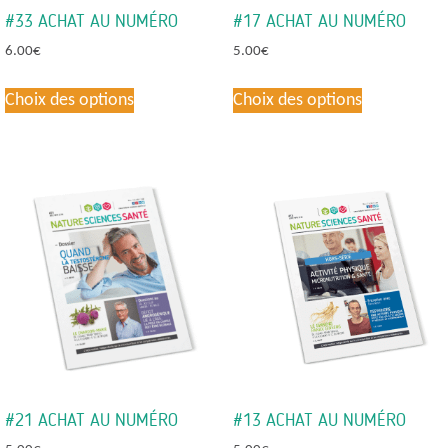
#33 ACHAT AU NUMÉRO
#17 ACHAT AU NUMÉRO
6.00
€
5.00
€
Ce
Ce
Choix des options
Choix des options
produit
produit
a
a
plusieurs
plusieurs
variations.
variations.
Les
Les
options
options
peuvent
peuvent
être
être
choisies
choisies
sur
sur
la
la
page
page
du
du
#21 ACHAT AU NUMÉRO
#13 ACHAT AU NUMÉRO
produit
produit