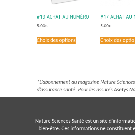
#19 ACHAT AU NUMÉRO
#17 ACHAT AU
5.00
€
5.00
€
Ce
Choix des options
Choix des optio
produit
a
plusieurs
variations.
Les
options
*L’abonnement au magazine Nature Sciences S
peuvent
d’assurance santé. Pour les assurés Asetys Na
être
choisies
sur
la
Nature Sciences Santé est un site d’information
page
bien-être. Ces informations ne constituent e
du