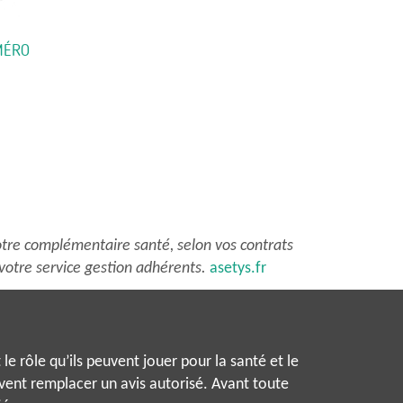
MÉRO
e
roduit
lusieurs
ariations.
es
ptions
tre complémentaire santé, selon vos contrats
euvent
votre service gestion adhérents.
asetys.fr
tre
hoisies
ur
a
le rôle qu’ils peuvent jouer pour la santé et le
age
uvent remplacer un avis autorisé. Avant toute
u