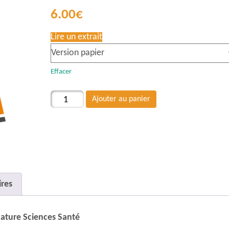
6.00
€
Lire un extrait
Effacer
quantité
Ajouter au panier
de
#29
Achat
au
numéro
res
ture Sciences Santé