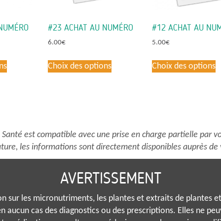
 NUMÉRO
#23 ACHAT AU NUMÉRO
#12 ACHAT AU NU
6.00
€
5.00
€
Ce
Ce
C
ns
Choix des options
Choix des options
produit
produit
p
a
a
a
plusieurs
plusieurs
p
variations.
variations.
v
Les
Les
L
options
options
o
anté est compatible avec une prise en charge partielle par vo
peuvent
peuvent
p
ture, les informations sont directement disponibles auprès de 
être
être
ê
choisies
choisies
c
AVERTISSEMENT
sur
sur
s
la
la
l
 sur les micronutriments, les plantes et extraits de plantes et 
page
page
p
n aucun cas des diagnostics ou des prescriptions. Elles ne pe
du
du
d