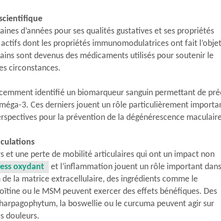
scientifique
aines d’années pour ses qualités gustatives et ses propriétés
actifs dont les propriétés immunomodulatrices ont fait l’obje
ins sont devenus des médicaments utilisés pour soutenir le
es circonstances.
écemment identifié un biomarqueur sanguin permettant de pré
oméga-3. Ces derniers jouent un rôle particulièrement importa
rspectives pour la prévention de la dégénérescence maculaire
iculations
s et une perte de mobilité articulaires qui ont un impact non
ress oxydant
et l’inflammation jouent un rôle important dans
 de la matrice extracellulaire, des ingrédients comme le
roïtine ou le MSM peuvent exercer des effets bénéfiques. Des
 l’harpagophytum, la boswellie ou le curcuma peuvent agir sur
es douleurs.