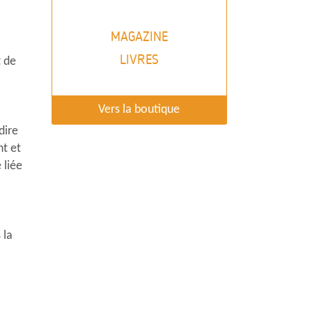
MAGAZINE
LIVRES
t de
Vers la boutique
dire
nt et
 liée
 la