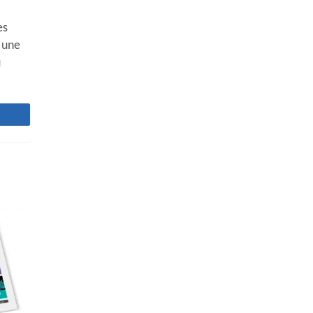
es
 une
u
z