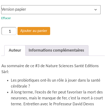
Effacer
quantité
Ajouter au panier
de
#3
Achat
Auteur
Informations complémentaires
au
numéro
Au sommaire de ce #3 de Nature Sciences Santé Editions
Sàrl:
Les probiotiques ont-ils un rôle à jouer dans la santé
cérébrale ?
À long terme, l’excès de fer peut favoriser la mort des
neurones, mais le manque de fer, c’est la mort à court
terme. Entretien avec le Professeur David Devos