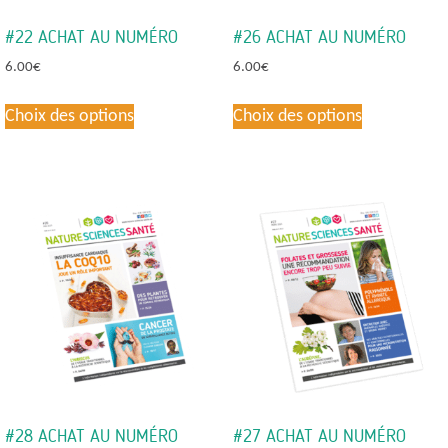
#22 ACHAT AU NUMÉRO
#26 ACHAT AU NUMÉRO
6.00
€
6.00
€
Ce
Ce
Choix des options
Choix des options
produit
produit
a
a
plusieurs
plusieurs
variations.
variations.
Les
Les
options
options
peuvent
peuvent
être
être
choisies
choisies
sur
sur
la
la
page
page
du
du
#28 ACHAT AU NUMÉRO
#27 ACHAT AU NUMÉRO
produit
produit