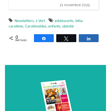
21 novembre 2025
Newsletters
,
z-Vert
adolescents
,
bêta-
carotène
,
Caroténoïdes
,
enfants
,
obésité
0
Partagez
Tweetez
Partagez
PARTAGES