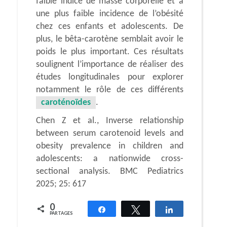
faible indice de masse corporelle et à
une plus faible incidence de l’obésité
chez ces enfants et adolescents. De
plus, le bêta-carotène semblait avoir le
poids le plus important. Ces résultats
soulignent l’importance de réaliser des
études longitudinales pour explorer
notamment le rôle de ces différents
caroténoïdes
.
Chen Z et al., Inverse relationship
between serum carotenoid levels and
obesity prevalence in children and
adolescents: a nationwide cross-
sectional analysis. BMC Pediatrics
2025; 25: 617
0
Partagez
Tweetez
Partagez
PARTAGES