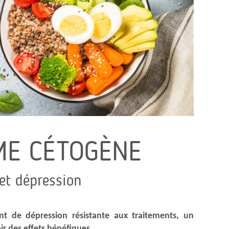
ME CÉTOGÈNE
et dépression
nt de dépression résistante aux traitements, un
r des effets bénéfiques.