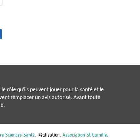
le rôle qu’ils peuvent jouer pour la santé et le
uvent remplacer un avis autorisé. Avant toute
ié.
re Sciences Santé
.
Réalisation:
Association St-Camille
.