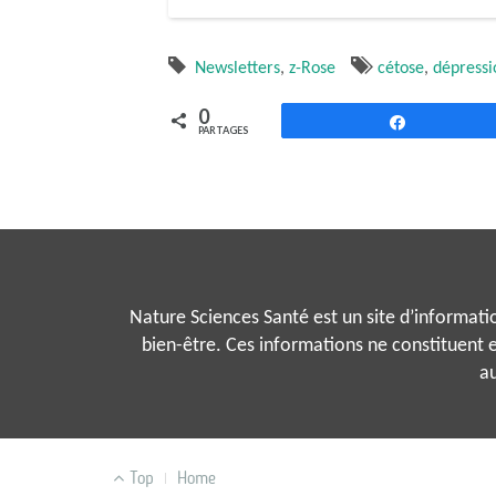
Newsletters
,
z-Rose
cétose
,
dépressi
0
Partagez
PARTAGES
Nature Sciences Santé est un site d’information
bien-être. Ces informations ne constituent e
au
MENU
Top
Home