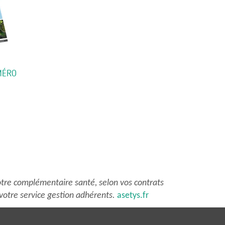
MÉRO
e
roduit
lusieurs
ariations.
es
ptions
tre complémentaire santé, selon vos contrats
euvent
votre service gestion adhérents.
asetys.fr
tre
hoisies