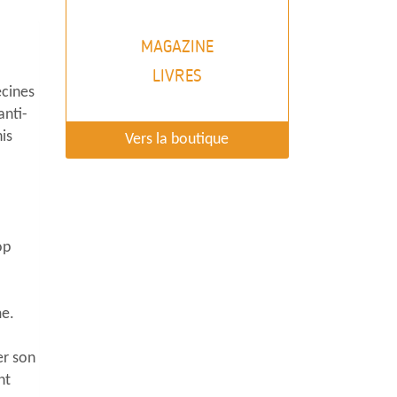
MAGAZINE
LIVRES
ecines
anti-
is
Vers la boutique
op
me.
er son
nt