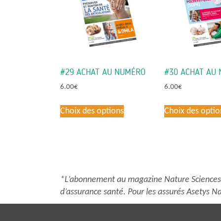
#29 ACHAT AU NUMÉRO
#30 ACHAT AU
6.00
€
6.00
€
Ce
Choix des options
Choix des optio
produit
a
plusieurs
variations.
Les
options
*L’abonnement au magazine Nature Sciences S
peuvent
d’assurance santé. Pour les assurés Asetys Na
être
choisies