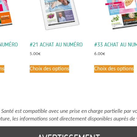
 NUMÉRO
#21 ACHAT AU NUMÉRO
#33 ACHAT AU NU
5.00
€
6.00
€
Ce
Ce
C
ns
Choix des options
Choix des options
produit
produit
p
a
a
a
plusieurs
plusieurs
p
variations.
variations.
v
Les
Les
L
options
options
o
anté est compatible avec une prise en charge partielle par vo
peuvent
peuvent
p
ture, les informations sont directement disponibles auprès de 
être
être
ê
choisies
choisies
c