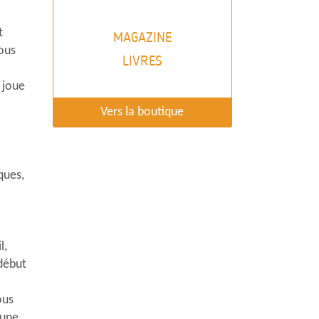
t
MAGAZINE
ous
LIVRES
 joue
Vers la boutique
ques,
l,
 début
ous
’une