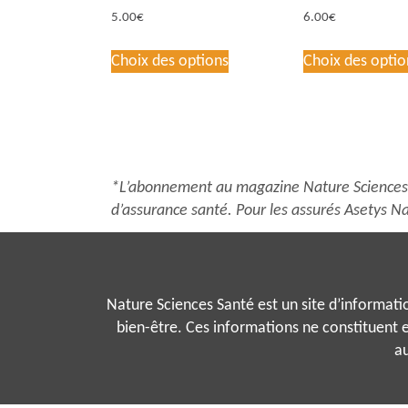
5.00
€
6.00
€
Ce
Choix des options
Choix des optio
produit
a
plusieurs
variations.
Les
options
*L’abonnement au magazine Nature Sciences S
peuvent
d’assurance santé. Pour les assurés Asetys Na
être
choisies
sur
la
Nature Sciences Santé est un site d’information
page
bien-être. Ces informations ne constituent e
du
au
produit