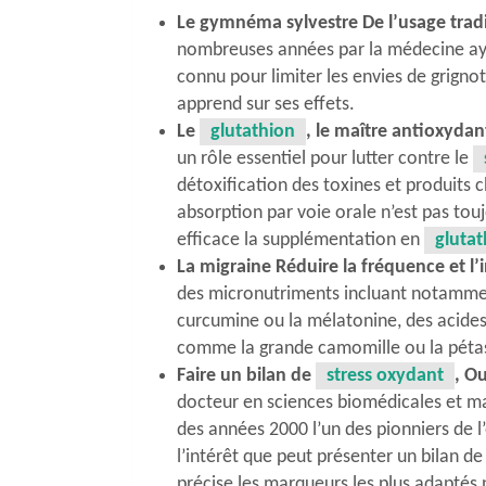
Le gymnéma sylvestre
De l’usage trad
nombreuses années par la médecine ayu
connu pour limiter les envies de grign
apprend sur ses effets.
Le
glutathion
, le maître antioxyda
un rôle essentiel pour lutter contre le
détoxification des toxines et produits 
absorption par voie orale n’est pas to
efficace la supplémentation en
glutat
La migraine
Réduire la fréquence et l’
des micronutriments incluant notamment
curcumine ou la mélatonine, des acides 
comme la grande camomille ou la pétasi
Faire un bilan de
stress oxydant
,
Ou
docteur en sciences biomédicales et ma
des années 2000 l’un des pionniers de l
l’intérêt que peut présenter un bilan d
précise les marqueurs les plus adaptés p