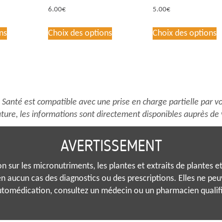
6.00
€
5.00
€
Ce
Ce
C
ns
Choix des options
Choix des options
produit
produit
p
a
a
a
plusieurs
plusieurs
p
variations.
variations.
v
Les
Les
L
options
options
o
anté est compatible avec une prise en charge partielle par vo
peuvent
peuvent
p
ture, les informations sont directement disponibles auprès de 
être
être
ê
choisies
choisies
c
AVERTISSEMENT
sur
sur
s
la
la
l
 sur les micronutriments, les plantes et extraits de plantes et 
page
page
p
n aucun cas des diagnostics ou des prescriptions. Elles ne pe
du
du
d
tomédication, consultez un médecin ou un pharmacien qualif
produit
produit
p