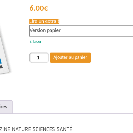
6.00
€
Lire un extrait
Effacer
quantité
Ajouter au panier
de
#22
Achat
au
numéro
res
INE NATURE SCIENCES SANTÉ