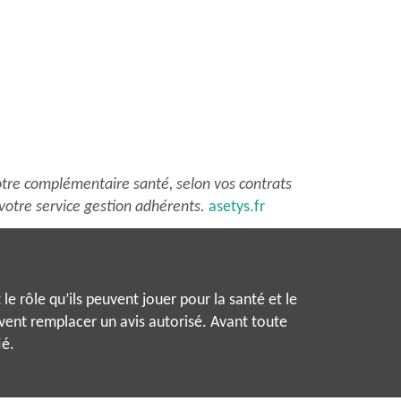
e
roduit
lusieurs
ariations.
es
ptions
tre complémentaire santé, selon vos contrats
euvent
votre service gestion adhérents.
asetys.fr
tre
hoisies
ur
a
le rôle qu’ils peuvent jouer pour la santé et le
age
uvent remplacer un avis autorisé. Avant toute
u
ié.
roduit