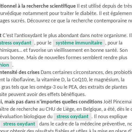
itionnel à la recherche scientifique
Il est utilisé depuis de très
rvédique notamment pour traiter le diabète. Il est égalemen
otages sucrés. Découvrez ce que la recherche contemporaine n
nt
C’est l’antioxydant le plus abondant dans notre organisme. Il
stress oxydant
, pour le
système immunitaire
, pour la
chimiques… et favorise un vieillissement en bonne santé. Son
ujours bonne. Mais de nouvelles formes semblent rendre plus
hion
.
intensité des crises
Dans certaines circonstances, des probioti
 la riboflavine, la vitamine D, la CoQ10, le magnésium, la
gras tels que les oméga-3 ou le PEA, des extraits de plantes
te peuvent avoir des effets bénéfiques.
i, mais pas dans n’importes quelles conditions
Joël Pincemai
ître de recherche au CHU de Liège, en Belgique, a été, dès le
’évaluation biologique du
stress oxydant
. Il nous explique
e
stress oxydant
dans le cadre de la médecine préventive, n
our obtenir des résultats fiables et utiles à la mise en place d