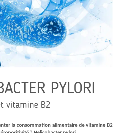
BACTER PYLORI
et vitamine B2
nter la consommation alimentaire de vitamine B2
séropositivité à Helicobacter pylori.