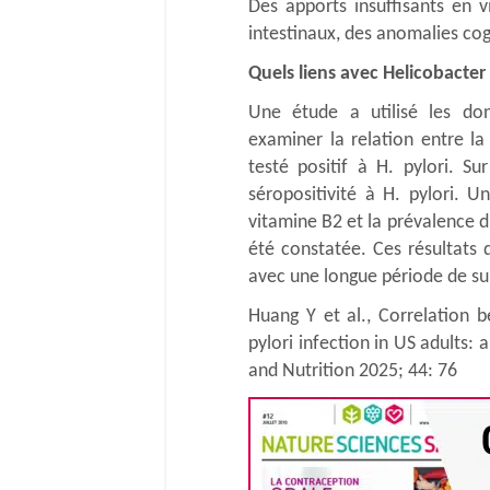
Des apports insuffisants en 
intestinaux, des anomalies co
Quels liens avec Helicobacter 
Une étude a utilisé les d
examiner la relation entre l
testé positif à H. pylori. S
séropositivité à H. pylori. 
vitamine B2 et la prévalence d
été constatée. Ces résultats 
avec une longue période de sui
Huang Y et al., Correlation 
pylori infection in US adults: 
and Nutrition 2025; 44: 76