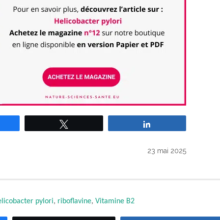
rtagez
Tweetez
Partagez
23 mai 2025
licobacter pylori
,
riboflavine
,
Vitamine B2