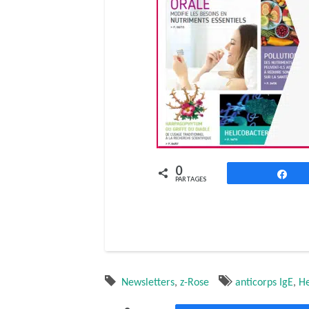
0
Pa
PARTAGES
Newsletters
,
z-Rose
anticorps IgE
,
He