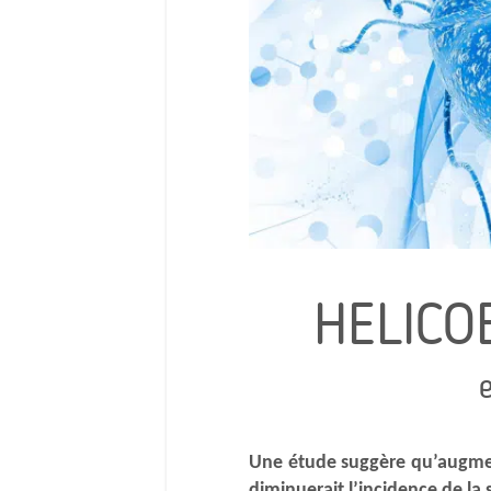
HELICO
Une étude suggère qu’augme
diminuerait l’incidence de la 