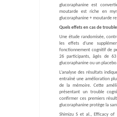
glucoraphanine est convert
moutarde est riche en myro
glucoraphanine + moutarde renf
Quels effets en cas de troubl
Une étude randomisée, contr
les effets d’une suppléme
fonctionnement cognitif de pe
26 participants, âgés de 6
glucoraphanine ou un placebo
L’analyse des résultats indiq
entraîné une amélioration plu
de la mémoire. Cette amélio
présentant un trouble cogni
confirmer ces premiers résul
glucoraphanine protège la san
Shimizu S et al., Efficacy o