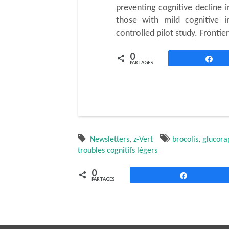
preventing cognitive decline i
those with mild cognitive i
controlled pilot study. Frontie
0
Pa
PARTAGES
Newsletters
,
z-Vert
brocolis
,
glucora
troubles cognitifs légers
0
Partagez
PARTAGES