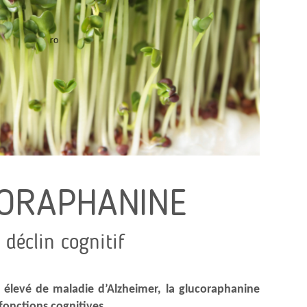
ORAPHANINE
 déclin cognitif
 élevé de maladie d’Alzheimer, la glucoraphanine
 fonctions cognitives.