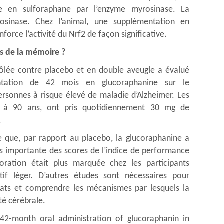
ie en sulforaphane par l’enzyme myrosinase. La
sinase. Chez l’animal, une supplémentation en
orce l’activité du Nrf2 de façon significative.
es de la mémoire ?
ôlée contre placebo et en double aveugle a évalué
ntation de 42 mois en glucoraphanine sur le
rsonnes à risque élevé de maladie d’Alzheimer. Les
3 à 90 ans, ont pris quotidiennement 30 mg de
.
ue que, par rapport au placebo, la glucoraphanine a
s importante des scores de l’indice de performance
ration était plus marquée chez les participants
tif léger. D’autres études sont nécessaires pour
tats et comprendre les mécanismes par lesquels la
té cérébrale.
f 42-month oral administration of glucoraphanin in