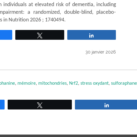
n individuals at elevated risk of dementia, including
mpairment: a randomized, double-blind, placebo-
rs in Nutrition 2026 ; 1740494.
rtagez
Tweetez
Partagez
30 janvier 2026
phanine
,
mémoire
,
mitochondries
,
Nrf2
,
stress oxydant
,
sulforaphane
Tweetez
Partagez