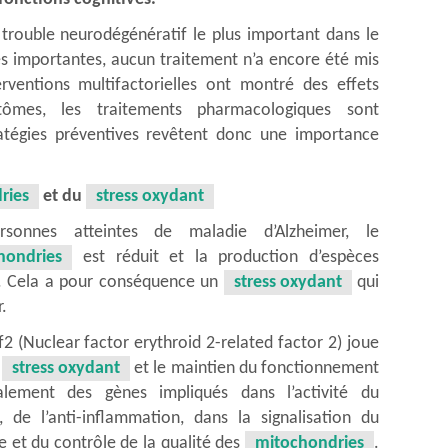
 trouble neurodégénératif le plus important dans le
s importantes, aucun traitement n’a encore été mis
rventions multifactorielles ont montré des effets
ômes, les traitements pharmacologiques sont
ratégies préventives revêtent donc une importance
ries
et du
stress oxydant
sonnes atteintes de maladie d’Alzheimer, le
hondries
est réduit et la production d’espèces
e. Cela a pour conséquence un
stress oxydant
qui
.
f2 (Nuclear factor erythroid 2-related factor 2) joue
u
stress oxydant
et le maintien du fonctionnement
galement des gènes impliqués dans l’activité du
 de l’anti-inflammation, dans la signalisation du
e et du contrôle de la qualité des
mitochondries
.