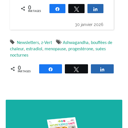
0
Partagez
Tweetez
Partagez
PARTAGES
30 janvier 2026
Newsletters
,
z-Vert
Ashwagandha
,
bouffées de
chaleur
,
estradiol
,
menopause
,
progestérone
,
suées
nocturnes
0
Partagez
Tweetez
Partagez
PARTAGES