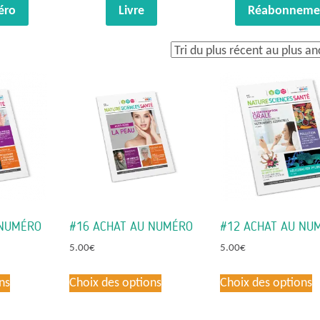
éro
Livre
Réabonneme
 NUMÉRO
#16 ACHAT AU NUMÉRO
#12 ACHAT AU NU
5.00
€
5.00
€
Ce
Ce
C
ns
Choix des options
Choix des options
produit
produit
p
a
a
a