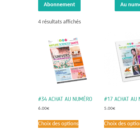
Abonnement
Au num
Trié
4 résultats affichés
du
plus
récent
au
plus
ancien
#34 ACHAT AU NUMÉRO
#17 ACHAT AU
6.00
€
5.00
€
Ce
Choix des options
Choix des optio
produit
a