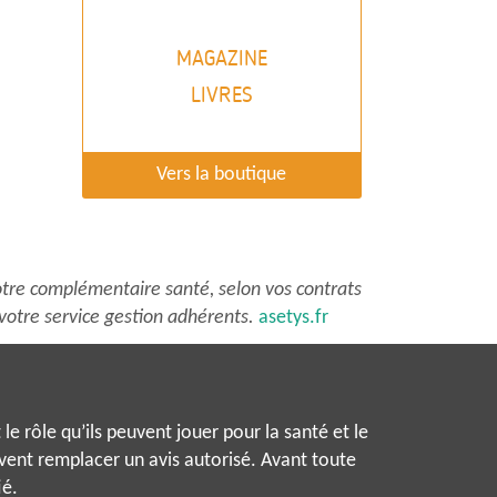
lusieurs
ariations.
MAGAZINE
es
ptions
LIVRES
euvent
tre
hoisies
Vers la boutique
ur
a
age
u
tre complémentaire santé, selon vos contrats
roduit
votre service gestion adhérents.
asetys.fr
le rôle qu’ils peuvent jouer pour la santé et le
uvent remplacer un avis autorisé. Avant toute
ié.