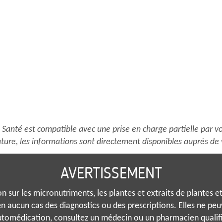
plusieurs
plusieurs
p
variations.
variations.
v
Les
Les
L
options
options
o
peuvent
peuvent
p
être
être
ê
choisies
choisies
c
sur
sur
s
la
la
l
page
page
p
du
du
d
anté est compatible avec une prise en charge partielle par vo
produit
produit
p
ture, les informations sont directement disponibles auprès de 
AVERTISSEMENT
 sur les micronutriments, les plantes et extraits de plantes et 
n aucun cas des diagnostics ou des prescriptions. Elles ne pe
tomédication, consultez un médecin ou un pharmacien qualif