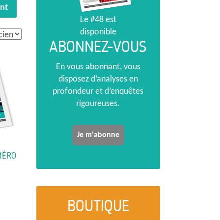
nt
Le #48 est
disponible
ABONNEZ-VOUS
En vous abonnant, vous
disposez d’analyses en
profondeur et d’enquêtes
rigoureuses.
Je m'abonne
MÉRO
e
roduit
BOUTIQUE