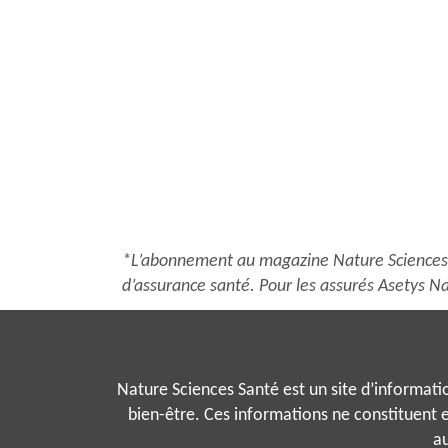
plusieurs
variations.
Les
options
peuvent
être
choisies
sur
la
page
du
*L’abonnement au magazine Nature Sciences S
produit
d’assurance santé. Pour les assurés Asetys Na
Nature Sciences Santé est un site d’information
bien-être. Ces informations ne constituent e
au