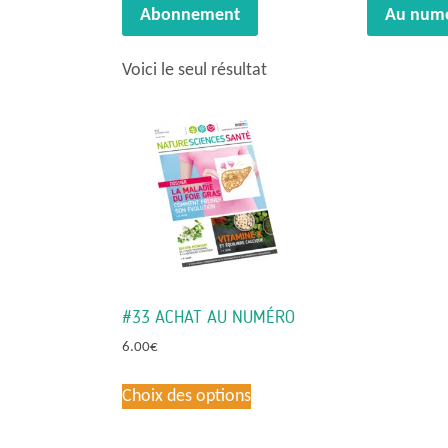
Abonnement
Au num
Voici le seul résultat
#33 ACHAT AU NUMÉRO
6.00
€
Ce
Choix des options
produit
a