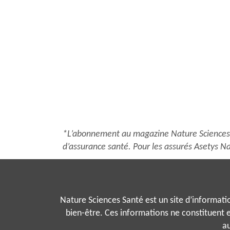
plusieurs
variations.
Les
options
peuvent
être
choisies
sur
la
page
du
*L’abonnement au magazine Nature Sciences S
produit
d’assurance santé. Pour les assurés Asetys Na
Nature Sciences Santé est un site d’information
bien-être. Ces informations ne constituent e
au