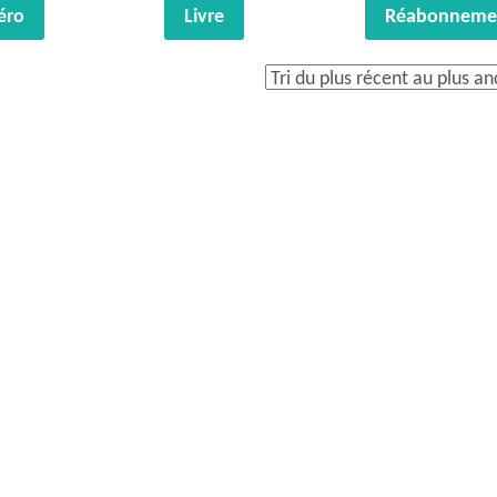
éro
Livre
Réabonneme